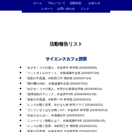
ホーム
TSLについて
活動内容
お知らせ
レポート
お問い合わせ
リンク
活動報告リスト
サイエンスカフェ授業
「めざせ！コマの達人」＠金井中 科学部 (2026/08/06)
「ペットボトルロケット」＠南成瀬中企画 (2026/07/28)
「色彩の不思議」＠町田三中 理科部 (2026/07/14)
「飛行機のABC」＠南成瀬中企画 (2026/07/02)
「めざせ！コマの達人」＠学びの多様化学校 (2026/06/24)
「地球自転のマジック」＠金井中3年 (2026/06/04,08)
「色彩の不思議」＠町田一中 科学部 (2026/05/15)
「レンズが開く世界」＠ひなた村 科学クラブ (2026/03/22)
「ブンブンゼミはなぜ鳴くの?」＠金井中 科学部 (2026/03/13)
「社会人せんせい」＠成瀬台中 (2026/03/07)
「ニュートリノ振動とは？」＠南成瀬中3年 (2026/03/04,05)
「レンズが開く世界」＠町田三中 理科部 (2026/02/10)
「色彩の不思議」＠真光寺中 文化研究部 (2026/02/02)