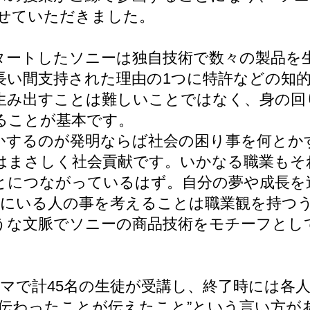
させていただきました。
スタートしたソニーは独自技術で数々の製品を
長い間支持された理由の1つに特許などの知
生み出すことは難しいことではなく、身の回
ることが基本です。
かするのが発明ならば社会の困り事を何とか
はまさしく社会貢献です。いかなる職業もそ
とにつながっているはず。自分の夢や成長を
側”にいる人の事を考えることは職業観を持つ
うな文脈でソニーの商品技術をモチーフとし
コマで計45名の生徒が受講し、終了時には各
”伝わったことが伝えたこと”という言い方が