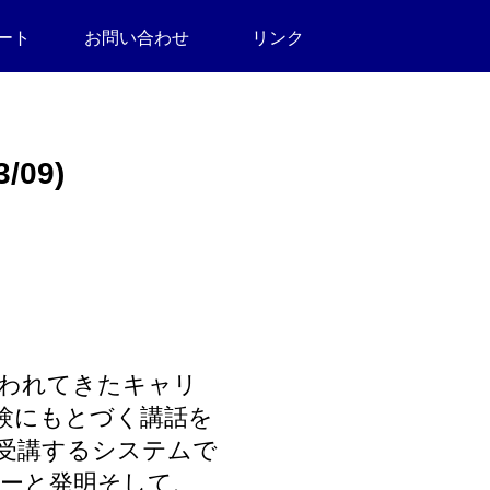
ート
お問い合わせ
リンク
09)
行われてきたキャリ
験にもとづく講話を
択受講するシステムで
ニーと発明そして、