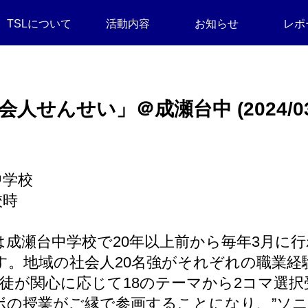
TSLについて
活動内容
お知らせ
レポ
会人せんせい」＠成瀬台中 (2024/03/
中学校
校時
は成瀬台中学校で20年以上前から毎年3月に
す。地域の社会人20名強がそれぞれの職業経
徒が関心に応じて18のテーマから2コマ選
ラボの授業がご縁で参画することになり、”ソ