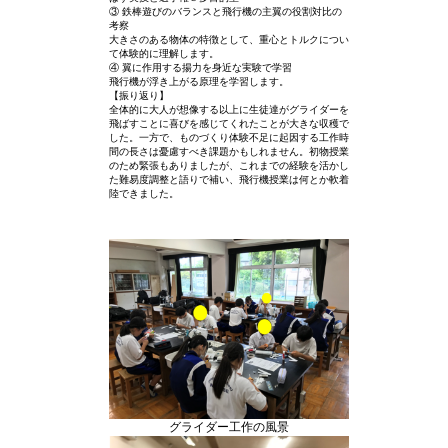
③ 鉄棒遊びのバランスと飛行機の主翼の役割対比の
考察
大きさのある物体の特徴として、重心とトルクについ
て体験的に理解します。
④ 翼に作用する揚力を身近な実験で学習
飛行機が浮き上がる原理を学習します。
【振り返り】
全体的に大人が想像する以上に生徒達がグライダーを
飛ばすことに喜びを感じてくれたことが大きな収穫で
した。一方で、ものづくり体験不足に起因する工作時
間の長さは憂慮すべき課題かもしれません。初物授業
のため緊張もありましたが、これまでの経験を活かし
た難易度調整と語りで補い、飛行機授業は何とか軟着
陸できました。
グライダー工作の風景