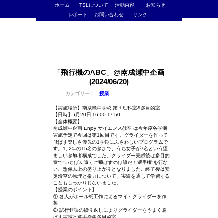
ホーム
TSLについて
活動内容
お知らせ
レポート
お問い合わせ
リンク
「飛行機のABC」@南成瀬中企画
(2024/06/20)
カテゴリー：
授業
【実施場所】南成瀬中学校 第１理科室&多目的室
【日時】6月20日 16:00-17:50
【全体概要】
南成瀬中企画”Enjoy サイエンス教室”は今年度各学期
実施予定で今回は第1回目です。グライダーを作って
飛ばす楽しさ優先の1学期にふさわしいプログラムで
す。1, 2年の15名の参加で、うち女子が7名という望
ましい参加者構成でした。グライダー完成後は多目的
室で”いちばん遠くに飛ばすのは誰だ！選手権”を行な
い、想像以上の盛り上がりとなりました。終了後は安
定滑空の原理と揚力について、実験を通して学習する
こともしっかり行ないました。
【授業のポイント】
① 各人がボール紙工作によるマイ・グライダーを作
製
② 試行錯誤の繰り返しによりグライダーをうまく飛
ばす実技と選手権＠多目的室