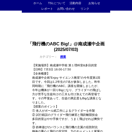
ホーム
TSLについて
活動内容
お知らせ
レポート
お問い合わせ
リンク
「飛行機のABC Big!」@南成瀬中企画
(2025/07/03)
カテゴリー：
授業
【実施場所】南成瀬中学校 第１理科室&多目的室
【日時】7月3日 16:00-17:50
【全体概要】
南成瀬中企画”Enjoy サイエンス教室”の今年度第1回
目です。今回は1,2年生の7名が参加しました。昨年
同時期に「飛行機のABC」講座を開催しましたが、
今年は機体が一回りBigになり、グライダーの飛ばし
方が苦手な生徒向けの工夫も付け加えての再登場で
す。その甲斐あって、生徒の満足度もBigな講座とな
りました。
【授業のポイント】
① 各人がボール紙工作によるグライダーを作製
② 試行錯誤のグライダー飛行練習と飛距離競技会
多目的室はやや手狭ですが、うまく飛ばせれば爽快で
す。
③ 鉄棒遊びのバランスと飛行機の主翼の役割対比
物体の重心と飛行の安定性、力のモーメントと尾翼の