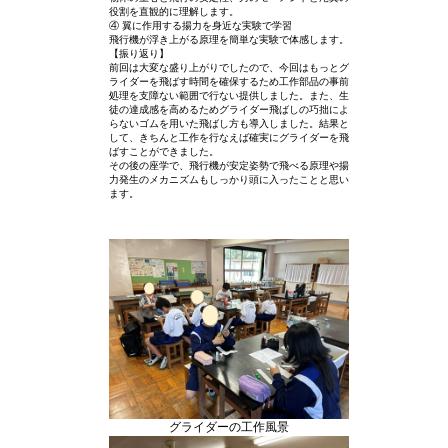
役割を直観的に理解します。
④ 翼に作用する揚力を身近な実験で学習
飛行機が浮き上がる原理を簡単な実験で体感します。
【振り返り】
前回は大変な盛り上がりでしたので、今回はもっとグ
ライダーを飛ばす時間を確保するため工作部品の事前
処理を支障ない範囲で行ない提供しました。また、生
徒の達成感を高めるためグライダー飛ばしの巧拙によ
らないゴムを用いた飛ばし方も導入しました。結果と
して、きちんと工作を行なえば確実にグライダーを飛
ばすことができました。
その後の座学で、飛行機が安定姿勢で飛べる原理や揚
力発生のメカニズムもしっかり頭に入ったことと思い
ます。
グライダーの工作風景