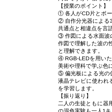
【授業のポイント】
① 各人がCD片とボ
② 自作分光器によ
共通点と相違点を言
③ 作図による水面
作図で理解した波の
と理解できます。
④ RGB-LEDを用
美術や理科で学ぶ色
⑤ 偏光板による光の
液晶テレビに使われ
を学習します。
【振り返り】
二人の生徒ともに器用
の混色実験も一人1