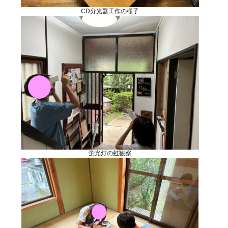
CD分光器工作の様子
蛍光灯の虹観察