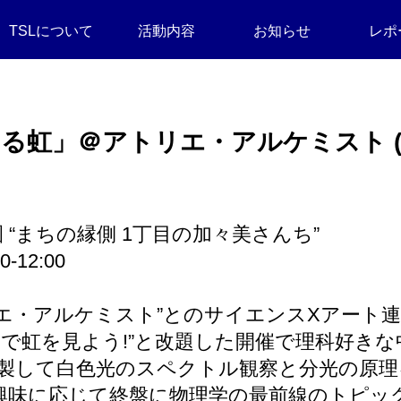
TSLについて
活動内容
お知らせ
レポ
る虹」＠アトリエ・アルケミスト (2024
 “まちの縁側 1丁目の加々美さんち”
-12:00
エ・アルケミスト”とのサイエンスXアート連
器で虹を見よう!”と改題した開催で理科好きな
作製して白色光のスペクトル観察と分光の原理
興味に応じて終盤に物理学の最前線のトピッ