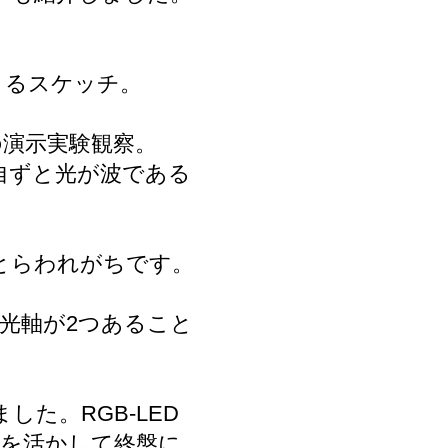
よるスケッチ。
の演示実験観察。
自ずと光が波である
とらわれがちです。
光軸が2つあること
た。RGB-LED
間を活かして終盤に