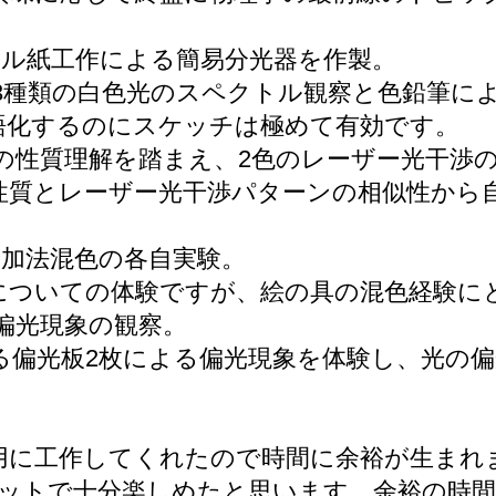
ール紙工作による簡易分光器を作製。
る3種類の白色光のスペクトル観察と色鉛筆に
語化するのにスケッチは極めて有効です。
波の性質理解を踏まえ、2色のレーザー光干渉
性質とレーザー光干渉パターンの相似性から
いた加法混色の各自実験。
についての体験ですが、絵の具の混色経験に
偏光現象の観察。
る偏光板2枚による偏光現象を体験し、光の偏
に工作してくれたので時間に余裕が生まれまし
キットで十分楽しめたと思います。余裕の時